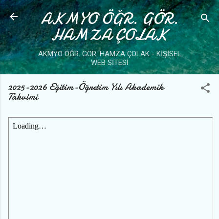
AKMYO ÖĞR. GÖR.
Ana içeriğe atla
HAMZA ÇOLAK
AKMYO ÖĞR. GÖR. HAMZA ÇOLAK - KİŞİSEL
WEB SİTESİ
2025-2026 Eğitim-Öğretim Yılı Akademik
Takvimi